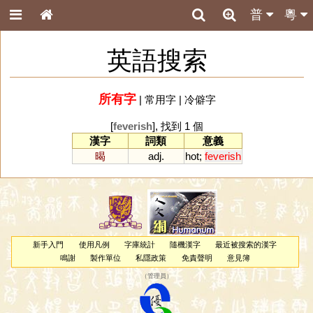
普
粵
英語搜索
所有字
|
常用字
|
冷僻字
[
feverish
], 找到 1 個
漢字
詞類
意義
暍
adj.
hot
;
feverish
新手入門
使用凡例
字庫統計
隨機漢字
最近被搜索的漢字
鳴謝
製作單位
私隱政策
免責聲明
意見簿
（
管理員
）