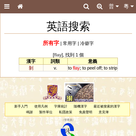
普
粵
英語搜索
所有字
|
常用字
|
冷僻字
[
flay
], 找到 1 個
漢字
詞類
意義
剝
v.
to
flay
;
to
peel
off
;
to
strip
新手入門
使用凡例
字庫統計
隨機漢字
最近被搜索的漢字
鳴謝
製作單位
私隱政策
免責聲明
意見簿
（
管理員
）