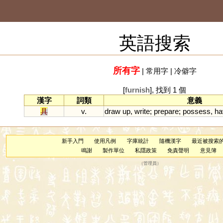
英語搜索
所有字
|
常用字
|
冷僻字
[
furnish
], 找到 1 個
漢字
詞類
意義
具
v.
draw
up
,
write
;
prepare
;
possess
,
ha
新手入門
使用凡例
字庫統計
隨機漢字
最近被搜索
鳴謝
製作單位
私隱政策
免責聲明
意見簿
（
管理員
）