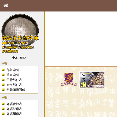
中文
ENG
字形
部首索引
筆畫索引
甲骨部件表
金文部件表
形義源流通解
字音
粵語音節表
粵語聲母表
粵語韻母表