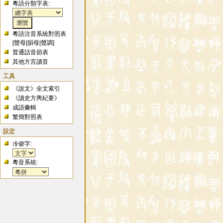
粵語分類字表:
粵語注音系統對照表
[
聲母
|
韻母
|
聲調
]
普通話音節表
其他方言讀音
工具
《說文》全文索引
《讀史方輿紀要》
成語彙輯
繁簡對照表
設定
冷僻字:
粵音系統: