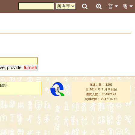
普
粵
ve
;
provide
,
furnish
在線人數： 3263
的漢字
自 2014 年 7 月 8 日起
瀏覽人數： 80492194
使用次數： 294710212