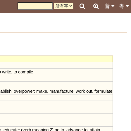
普
粵
o
write
,
to
compile
tablish
;
overpower
;
make
,
manufacture
;
work
out
,
formulate
n
,
educate
; (
verb
meaning
2
)
go
to
,
advance
to
,
attain