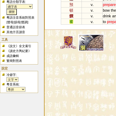
粵語分類字表:
預
v.
prepare
頓
v.
bow
the
饌
v.
drink
a
粵語注音系統對照表
饔
v.
to
prep
[
聲母
|
韻母
|
聲調
]
普通話音節表
其他方言讀音
工具
《說文》全文索引
《讀史方輿紀要》
成語彙輯
繁簡對照表
設定
冷僻字:
粵音系統: