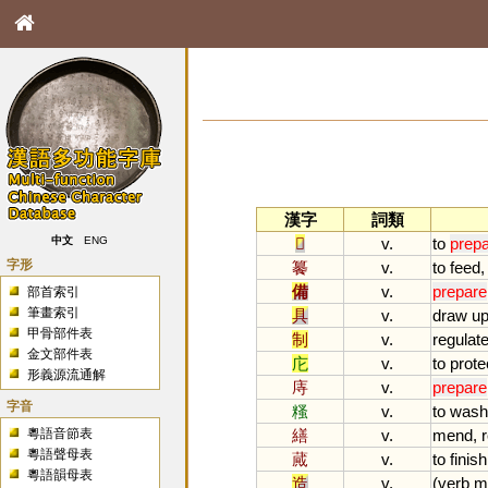
漢字
詞類
𩛥
v.
to
prep
中文
ENG
字形
䉵
v.
to
feed
備
v.
prepare
部首索引
筆畫索引
具
v.
draw
u
甲骨部件表
制
v.
regulat
金文部件表
庀
v.
to
prote
形義源流通解
庤
v.
prepare
字音
糔
v.
to
wash
粵語音節表
繕
v.
mend
,
粵語聲母表
蕆
v.
to
finish
粵語韻母表
造
v.
(
verb
m