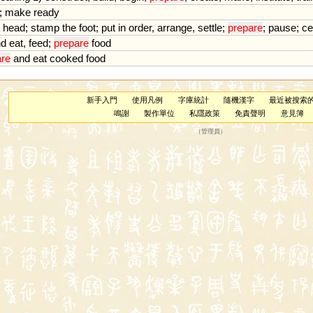
;
make
ready
head
;
stamp
the
foot
;
put
in
order
,
arrange
,
settle
;
prepare
;
pause
;
ce
nd
eat
,
feed
;
prepare
food
are
and
eat
cooked
food
新手入門
使用凡例
字庫統計
隨機漢字
最近被搜索
鳴謝
製作單位
私隱政策
免責聲明
意見簿
（
管理員
）