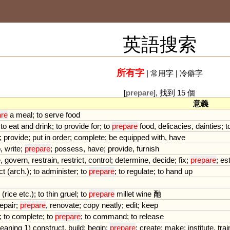
英語搜索
所有字
|
常用字
|
冷僻字
[
prepare
], 找到 15 個
意義
are
a
meal
;
to
serve
food
,
to
eat
and
drink
;
to
provide
for
;
to
prepare
food
,
delicacies
,
dainties
;
t
;
provide
;
put
in
order
;
complete
;
be
equipped
with
,
have
p
,
write
;
prepare
;
possess
,
have
;
provide
,
furnish
e
,
govern
,
restrain
,
restrict
,
control
;
determine
,
decide
;
fix
;
prepare
;
es
ct
(
arch
.);
to
administer
;
to
prepare
;
to
regulate
;
to
hand
up
(
rice
etc
.);
to
thin
gruel
;
to
prepare
millet
wine
酏
repair
;
prepare
,
renovate
;
copy
neatly
;
edit
;
keep
;
to
complete
;
to
prepare
;
to
command
;
to
release
eaning
1
)
construct
,
build
;
begin
;
prepare
;
create
;
make
;
institute
,
trai