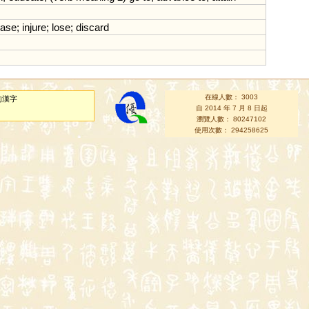
ase
;
injure
;
lose
;
discard
在線人數： 3003
的漢字
自 2014 年 7 月 8 日起
瀏覽人數： 80247102
使用次數： 294258625