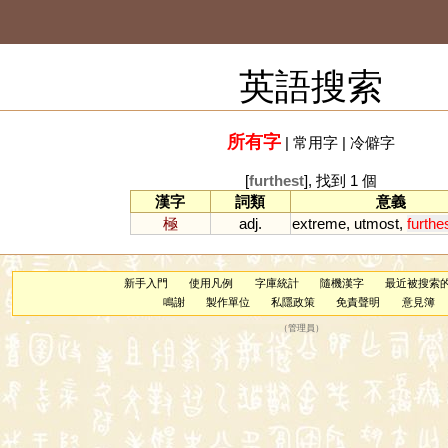
英語搜索
所有字
|
常用字
|
冷僻字
[
furthest
], 找到 1 個
漢字
詞類
意義
極
adj.
extreme
,
utmost
,
furthe
新手入門
使用凡例
字庫統計
隨機漢字
最近被搜索
鳴謝
製作單位
私隱政策
免責聲明
意見簿
（
管理員
）