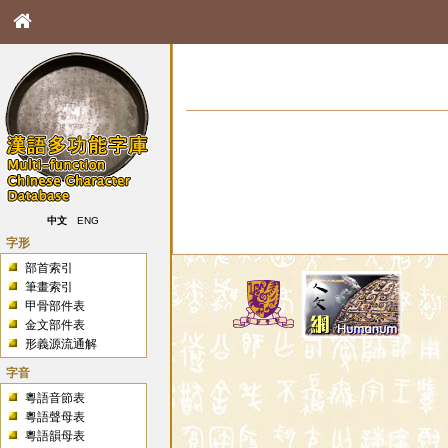
中文
ENG
字形
部首索引
筆畫索引
甲骨部件表
金文部件表
形義源流通解
字音
粵語音節表
粵語聲母表
粵語韻母表