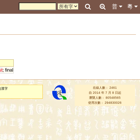
普
粵
st
;
final
在線人數： 2461
的漢字
自 2014 年 7 月 8 日起
瀏覽人數： 80548565
使用次數： 294830026