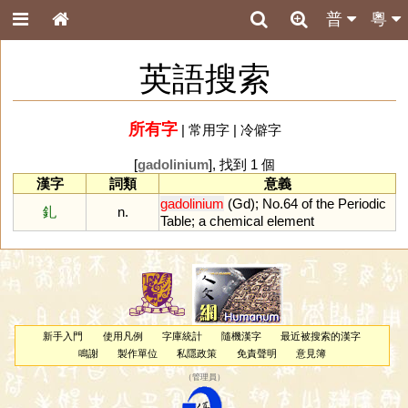
普
粵
英語搜索
所有字
|
常用字
|
冷僻字
[
gadolinium
], 找到 1 個
漢字
詞類
意義
gadolinium
(
Gd
);
No
.
64
of
the
Periodic
釓
n.
Table
;
a
chemical
element
新手入門
使用凡例
字庫統計
隨機漢字
最近被搜索的漢字
鳴謝
製作單位
私隱政策
免責聲明
意見簿
（
管理員
）