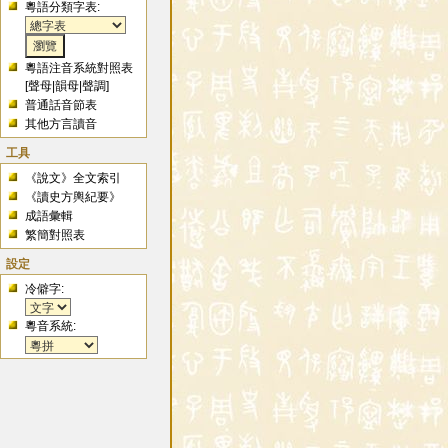
粵語分類字表:
粵語注音系統對照表
[
聲母
|
韻母
|
聲調
]
普通話音節表
其他方言讀音
工具
《說文》全文索引
《讀史方輿紀要》
成語彙輯
繁簡對照表
設定
冷僻字:
粵音系統: