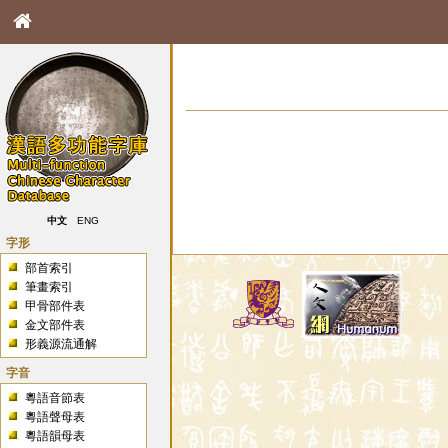
中文
ENG
字形
部首索引
筆畫索引
甲骨部件表
金文部件表
形義源流通解
字音
粵語音節表
粵語聲母表
粵語韻母表