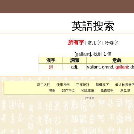
英語搜索
所有字
|
常用字
|
冷僻字
[
gallant
], 找到 1 個
漢字
詞類
意義
赳
adj.
valiant
,
grand
,
gallant
;
d
新手入門
使用凡例
字庫統計
隨機漢字
最近被搜索
鳴謝
製作單位
私隱政策
免責聲明
意見簿
（
管理員
）