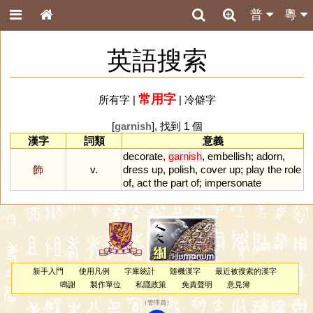
普
粵
英語搜索
常用字
所有字
|
|
冷僻字
[
garnish
], 找到 1 個
漢字
詞類
意義
decorate
,
garnish
,
embellish
;
adorn
,
飾
v.
dress
up
,
polish
,
cover
up
;
play
the
role
of
,
act
the
part
of
;
impersonate
新手入門
使用凡例
字庫統計
隨機漢字
最近被搜索的漢字
鳴謝
製作單位
私隱政策
免責聲明
意見簿
（
管理員
）