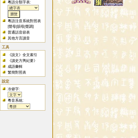
粵語分類字表:
粵語注音系統對照表
[
聲母
|
韻母
|
聲調
]
普通話音節表
其他方言讀音
工具
《說文》全文索引
《讀史方輿紀要》
成語彙輯
繁簡對照表
設定
冷僻字:
粵音系統: