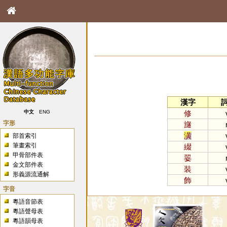
漢字
修
中文
ENG
字形
旞
潢
部首索引
筆畫索引
綴
甲骨部件表
翣
金文部件表
裝
形義源流通解
飾
字音
粵語音節表
粵語聲母表
粵語韻母表