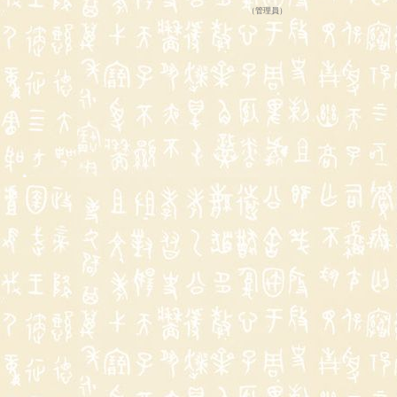
（
管理員
）