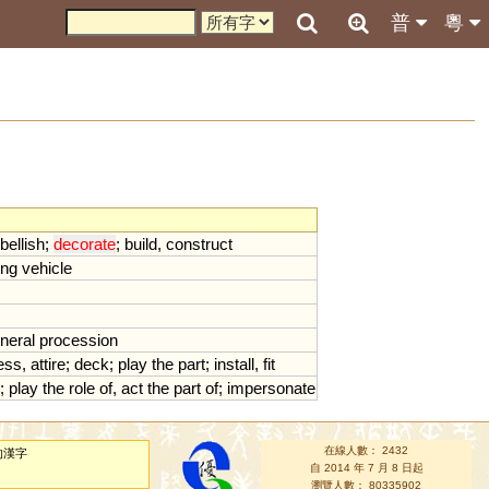
普
粵
ellish
;
decorate
;
build
,
construct
ing
vehicle
uneral
procession
ess
,
attire
;
deck
;
play
the
part
;
install
,
fit
;
play
the
role
of
,
act
the
part
of
;
impersonate
在線人數： 2432
的漢字
自 2014 年 7 月 8 日起
瀏覽人數： 80335902