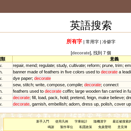
英語搜索
所有字
|
常用字
|
冷僻字
[
decorate
], 找到 7 個
詞類
意義
v.
repair
,
mend
;
regulate
;
study
,
cultivate
;
reform
;
prune
,
trim
;
emb
n.
banner
made
of
feathers
in
five
colors
used
to
decorate
a
lead
v.
dye
paper
;
decorate
v.
sew
,
stitch
;
write
,
compose
,
compile
;
decorate
;
connect
n.
feathers
used
to
decorate
coffin
;
large
wooden
fan
carried
in
f
v.
decorate
;
fill
,
load
,
pack
,
hold
;
pretend
,
feign
,
make
believe
;
dr
v.
decorate
,
garnish
,
embellish
;
adorn
,
dress
up
,
polish
,
cover
up
新手入門
使用凡例
字庫統計
隨機漢字
最近被搜索
鳴謝
製作單位
私隱政策
免責聲明
意見簿