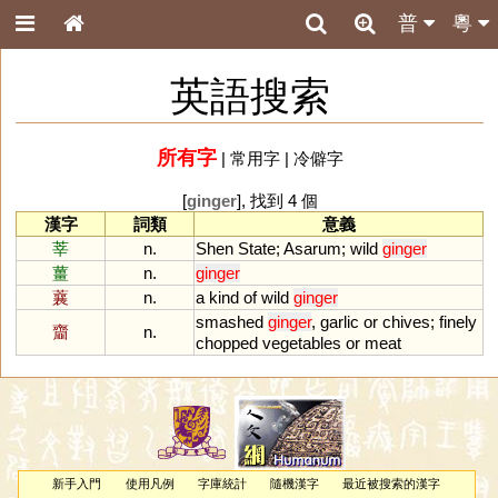
普
粵
英語搜索
所有字
|
常用字
|
冷僻字
[
ginger
], 找到 4 個
漢字
詞類
意義
莘
n.
Shen
State
;
Asarum
;
wild
ginger
薑
n.
ginger
蘘
n.
a
kind
of
wild
ginger
smashed
ginger
,
garlic
or
chives
;
finely
齏
n.
chopped
vegetables
or
meat
新手入門
使用凡例
字庫統計
隨機漢字
最近被搜索的漢字