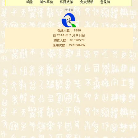
鳴謝
製作單位
私隱政策
免責聲明
意見簿
（
管理員
）
在線人數： 2886
自 2014 年 7 月 8 日起
瀏覽人數： 80328574
使用次數： 294398437