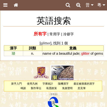
普
粵
英語搜索
所有字
|
常用字
|
冷僻字
[
glitter
], 找到 1 個
漢字
詞類
意義
琰
n.
name
of
a
beautiful
jade
;
glitter
of
gems
新手入門
使用凡例
字庫統計
隨機漢字
最近被搜索的漢字
鳴謝
製作單位
私隱政策
免責聲明
意見簿
（
管理員
）