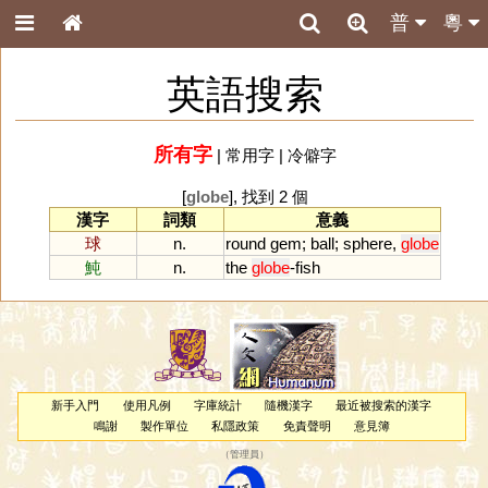
普
粵
英語搜索
所有字
|
常用字
|
冷僻字
[
globe
], 找到 2 個
漢字
詞類
意義
球
n.
round
gem
;
ball
;
sphere
,
globe
魨
n.
the
globe
-
fish
新手入門
使用凡例
字庫統計
隨機漢字
最近被搜索的漢字
鳴謝
製作單位
私隱政策
免責聲明
意見簿
（
管理員
）