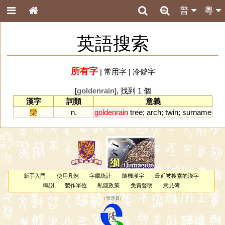
普
粵
英語搜索
所有字
|
常用字
|
冷僻字
[
goldenrain
], 找到 1 個
漢字
詞類
意義
欒
n.
goldenrain
tree
;
arch
;
twin
;
surname
新手入門
使用凡例
字庫統計
隨機漢字
最近被搜索的漢字
鳴謝
製作單位
私隱政策
免責聲明
意見簿
（
管理員
）