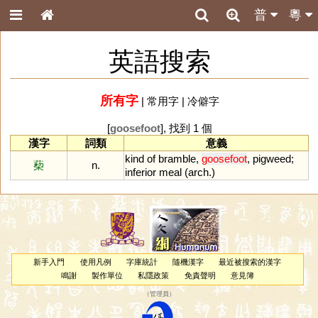
普
粵
英語搜索
所有字
|
常用字
|
冷僻字
[
goosefoot
], 找到 1 個
漢字
詞類
意義
kind
of
bramble
,
goosefoot
,
pigweed
;
蔾
n.
inferior
meal
(
arch
.)
新手入門
使用凡例
字庫統計
隨機漢字
最近被搜索的漢字
鳴謝
製作單位
私隱政策
免責聲明
意見簿
（
管理員
）