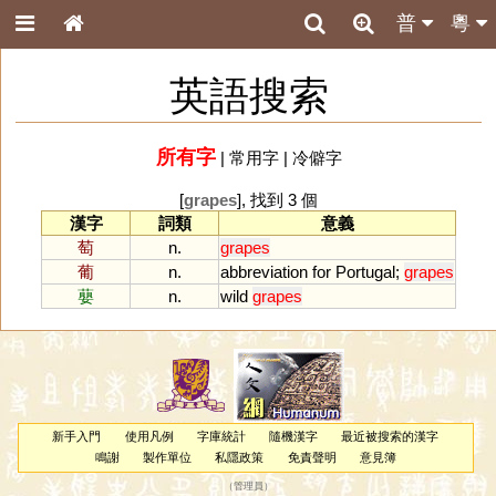
普
粵
英語搜索
所有字
|
常用字
|
冷僻字
[
grapes
], 找到 3 個
漢字
詞類
意義
萄
n.
grapes
葡
n.
abbreviation
for
Portugal
;
grapes
蘡
n.
wild
grapes
新手入門
使用凡例
字庫統計
隨機漢字
最近被搜索的漢字
鳴謝
製作單位
私隱政策
免責聲明
意見簿
（
管理員
）