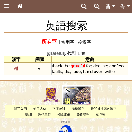
普
粵
英語搜索
所有字
|
常用字
|
冷僻字
[
grateful
], 找到 1 個
漢字
詞類
意義
thank
;
be
grateful
for
;
decline
;
confess
謝
v.
faults
;
die
;
fade
;
hand
over
;
wither
新手入門
使用凡例
字庫統計
隨機漢字
最近被搜索的漢字
鳴謝
製作單位
私隱政策
免責聲明
意見簿
（
管理員
）