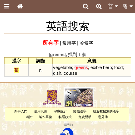
普
粵
英語搜索
所有字
|
常用字
|
冷僻字
[
greens
], 找到 1 個
漢字
詞類
意義
vegetable
;
greens
;
edible
herb
;
food
;
菜
n.
dish
,
course
新手入門
使用凡例
字庫統計
隨機漢字
最近被搜索的漢字
鳴謝
製作單位
私隱政策
免責聲明
意見簿
（
管理員
）