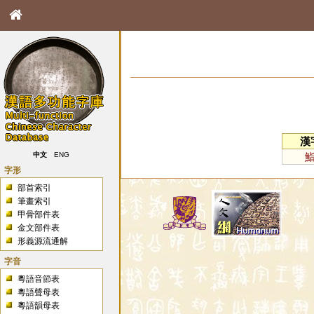
漢
中文
ENG
字形
部首索引
筆畫索引
甲骨部件表
金文部件表
形義源流通解
字音
粵語音節表
粵語聲母表
粵語韻母表