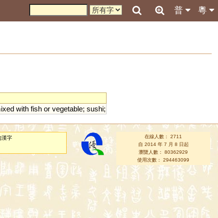
普
粵
ixed
with
fish
or
vegetable
;
sushi
;
在線人數： 2711
的漢字
自 2014 年 7 月 8 日起
瀏覽人數： 80362929
使用次數： 294463099