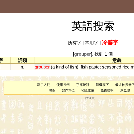
英語搜索
冷僻字
所有字
|
常用字
|
[
grouper
], 找到 1 個
字
詞類
意義
鮨
n.
grouper
(
a
kind
of
fish
);
fish
paste
;
seasoned
rice
m
新手入門
使用凡例
字庫統計
隨機漢字
最近被搜索
鳴謝
製作單位
私隱政策
免責聲明
意見簿
（
管理員
）