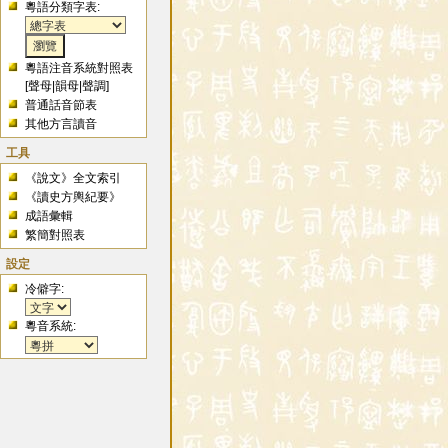
粵語分類字表:
粵語注音系統對照表
[
聲母
|
韻母
|
聲調
]
普通話音節表
其他方言讀音
工具
《說文》全文索引
《讀史方輿紀要》
成語彙輯
繁簡對照表
設定
冷僻字:
粵音系統: