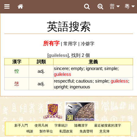
普
粵
英語搜索
所有字
|
常用字
|
冷僻字
[
guileless
], 找到 2 個
漢字
詞類
意義
sincere
;
empty
;
ignorant
;
simple
;
悾
adj.
guileless
respectful
;
cautious
;
simple
;
guileless
;
愨
adj.
upright
;
ingenuous
新手入門
使用凡例
字庫統計
隨機漢字
最近被搜索的漢字
鳴謝
製作單位
私隱政策
免責聲明
意見簿