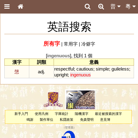
普
粵
英語搜索
所有字
|
常用字
|
冷僻字
[
ingenuous
], 找到 1 個
漢字
詞類
意義
respectful
;
cautious
;
simple
;
guileless
;
愨
adj.
upright
;
ingenuous
新手入門
使用凡例
字庫統計
隨機漢字
最近被搜索的漢字
鳴謝
製作單位
私隱政策
免責聲明
意見簿
（
管理員
）