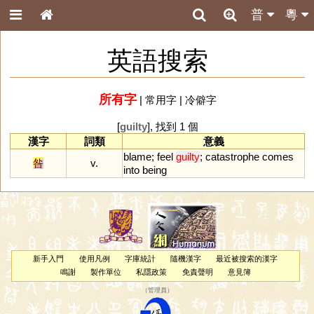
普
粵
英語搜索
所有字
|
常用字
|
冷僻字
[
guilty
], 找到 1 個
漢字
詞類
意義
blame
;
feel
guilty
;
catastrophe
comes
咎
v.
into
being
新手入門
使用凡例
字庫統計
隨機漢字
最近被搜索的漢字
鳴謝
製作單位
私隱政策
免責聲明
意見簿
（
管理員
）