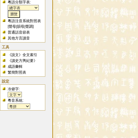
粵語分類字表:
粵語注音系統對照表
[
聲母
|
韻母
|
聲調
]
普通話音節表
其他方言讀音
工具
《說文》全文索引
《讀史方輿紀要》
成語彙輯
繁簡對照表
設定
冷僻字:
粵音系統: