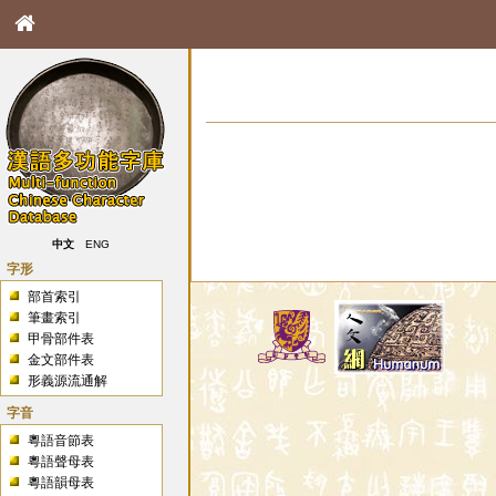
中文
ENG
字形
部首索引
筆畫索引
甲骨部件表
金文部件表
形義源流通解
字音
粵語音節表
粵語聲母表
粵語韻母表