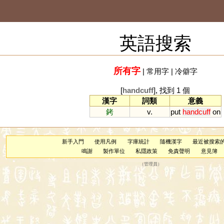
英語搜索
所有字
|
常用字
|
冷僻字
[
handcuff
], 找到 1 個
漢字
詞類
意義
銬
v.
put
handcuff
on
新手入門
使用凡例
字庫統計
隨機漢字
最近被搜索
鳴謝
製作單位
私隱政策
免責聲明
意見簿
（
管理員
）