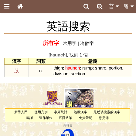
普
粵
英語搜索
所有字
|
常用字
|
冷僻字
[
haunch
], 找到 1 個
漢字
詞類
意義
thigh
;
haunch
;
rump
;
share
,
portion
,
股
n.
division
,
section
新手入門
使用凡例
字庫統計
隨機漢字
最近被搜索的漢字
鳴謝
製作單位
私隱政策
免責聲明
意見簿
（
管理員
）