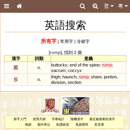
普
粵
英語搜索
所有字
|
常用字
|
冷僻字
[
rump
], 找到 2 個
漢字
詞類
意義
buttocks
;
end
of
the
spine
;
rump
;
尻
n.
sacrum
;
coccyx
thigh
;
haunch
;
rump
;
share
,
portion
,
股
n.
division
,
section
新手入門
使用凡例
字庫統計
隨機漢字
最近被搜索的漢字
鳴謝
製作單位
私隱政策
免責聲明
意見簿