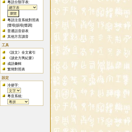
粵語分類字表:
粵語注音系統對照表
[
聲母
|
韻母
|
聲調
]
普通話音節表
其他方言讀音
工具
《說文》全文索引
《讀史方輿紀要》
成語彙輯
繁簡對照表
設定
冷僻字:
粵音系統: