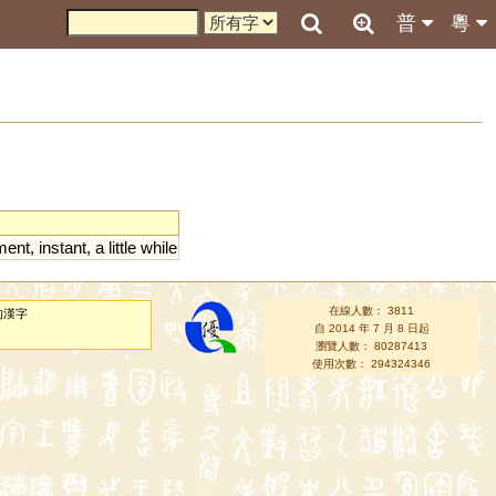
普
粵
ent
,
instant
,
a
little
while
在線人數： 3811
的漢字
自 2014 年 7 月 8 日起
瀏覽人數： 80287413
使用次數： 294324346