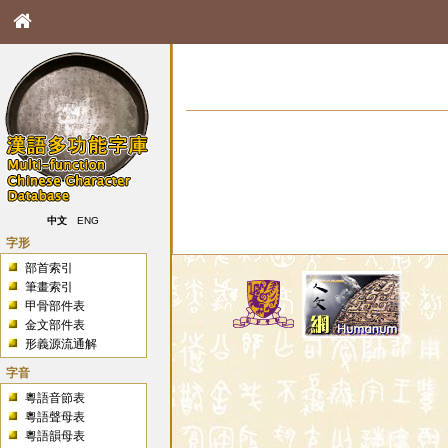
中文
ENG
字形
部首索引
筆畫索引
甲骨部件表
金文部件表
形義源流通解
字音
粵語音節表
粵語聲母表
粵語韻母表