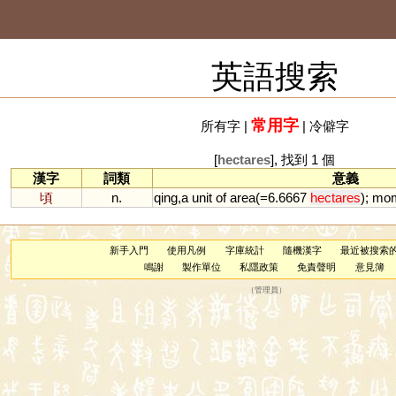
英語搜索
常用字
所有字
|
|
冷僻字
[
hectares
], 找到 1 個
漢字
詞類
意義
頃
n.
qing
,
a
unit
of
area
(=
6
.
6667
hectares
);
mom
新手入門
使用凡例
字庫統計
隨機漢字
最近被搜索
鳴謝
製作單位
私隱政策
免責聲明
意見簿
（
管理員
）