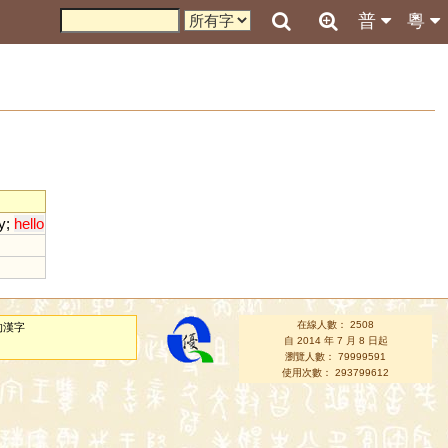
普
粵
y
;
hello
在線人數： 2508
的漢字
自 2014 年 7 月 8 日起
瀏覽人數： 79999591
使用次數： 293799612