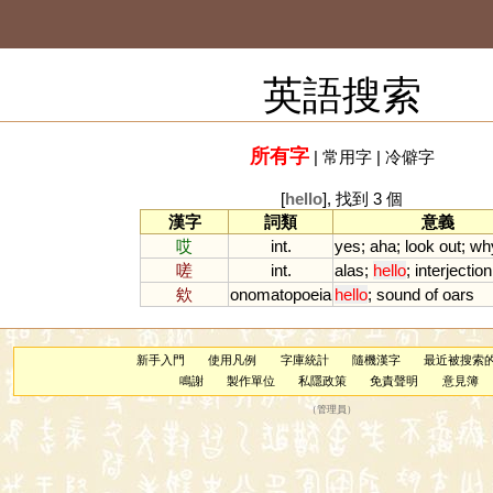
英語搜索
所有字
|
常用字
|
冷僻字
[
hello
], 找到 3 個
漢字
詞類
意義
哎
int.
yes
;
aha
;
look
out
;
wh
嗟
int.
alas
;
hello
;
interjection
欸
onomatopoeia
hello
;
sound
of
oars
新手入門
使用凡例
字庫統計
隨機漢字
最近被搜索
鳴謝
製作單位
私隱政策
免責聲明
意見簿
（
管理員
）