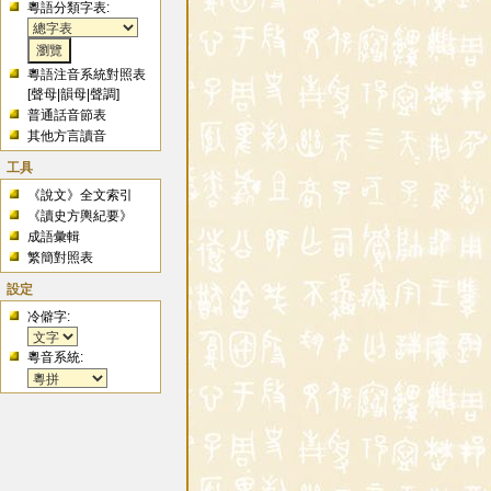
粵語分類字表:
粵語注音系統對照表
[
聲母
|
韻母
|
聲調
]
普通話音節表
其他方言讀音
工具
《說文》全文索引
《讀史方輿紀要》
成語彙輯
繁簡對照表
設定
冷僻字:
粵音系統: