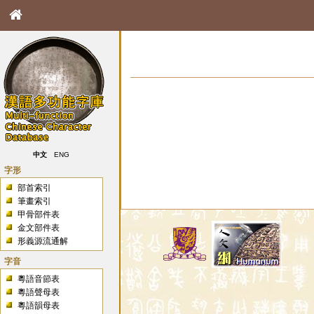
中文
ENG
字形
部首索引
筆畫索引
甲骨部件表
金文部件表
形義源流通解
字音
粵語音節表
粵語聲母表
粵語韻母表