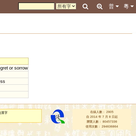
普
粵
egret
or
sorrow
ess
在線人數： 2905
的漢字
自 2014 年 7 月 8 日起
瀏覽人數： 80457336
使用次數： 294636864