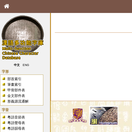
中文
ENG
字形
部首索引
筆畫索引
甲骨部件表
金文部件表
形義源流通解
字音
粵語音節表
粵語聲母表
粵語韻母表