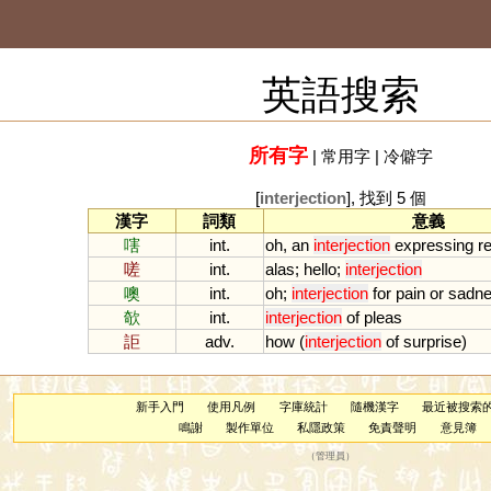
英語搜索
所有字
|
常用字
|
冷僻字
[
interjection
], 找到 5 個
漢字
詞類
意義
嗐
int.
oh
,
an
interjection
expressing
r
嗟
int.
alas
;
hello
;
interjection
噢
int.
oh
;
interjection
for
pain
or
sadn
欹
int.
interjection
of
pleas
詎
adv.
how
(
interjection
of
surprise
)
新手入門
使用凡例
字庫統計
隨機漢字
最近被搜索
鳴謝
製作單位
私隱政策
免責聲明
意見簿
（
管理員
）