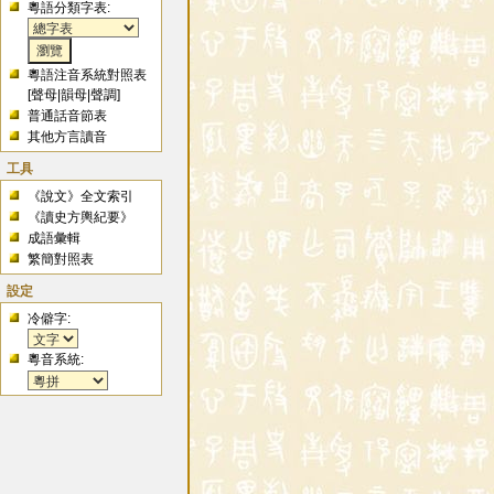
粵語分類字表:
粵語注音系統對照表
[
聲母
|
韻母
|
聲調
]
普通話音節表
其他方言讀音
工具
《說文》全文索引
《讀史方輿紀要》
成語彙輯
繁簡對照表
設定
冷僻字:
粵音系統: