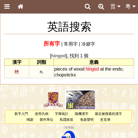
普
粵
英語搜索
所有字
|
常用字
|
冷僻字
[
hinged
], 找到 1 個
漢字
詞類
意義
pieces
of
wood
hinged
at
the
ends
;
梜
n.
chopsticks
新手入門
使用凡例
字庫統計
隨機漢字
最近被搜索的漢字
鳴謝
製作單位
私隱政策
免責聲明
意見簿
（
管理員
）