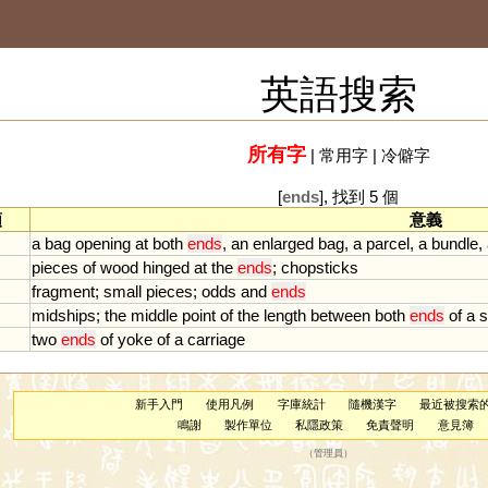
英語搜索
所有字
|
常用字
|
冷僻字
[
ends
], 找到 5 個
類
意義
a
bag
opening
at
both
ends
,
an
enlarged
bag
,
a
parcel
,
a
bundle
,
pieces
of
wood
hinged
at
the
ends
;
chopsticks
fragment
;
small
pieces
;
odds
and
ends
midships
;
the
middle
point
of
the
length
between
both
ends
of
a
s
two
ends
of
yoke
of
a
carriage
新手入門
使用凡例
字庫統計
隨機漢字
最近被搜索
鳴謝
製作單位
私隱政策
免責聲明
意見簿
（
管理員
）