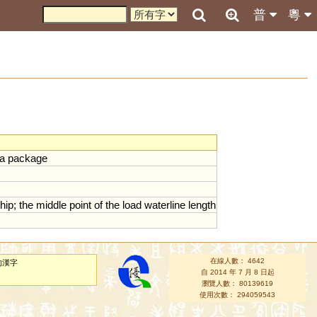
普
粵
a
package
hip
;
the
middle
point
of
the
load
waterline
length
在線人數： 4642
的漢字
自 2014 年 7 月 8 日起
瀏覽人數： 80139619
使用次數： 294059543