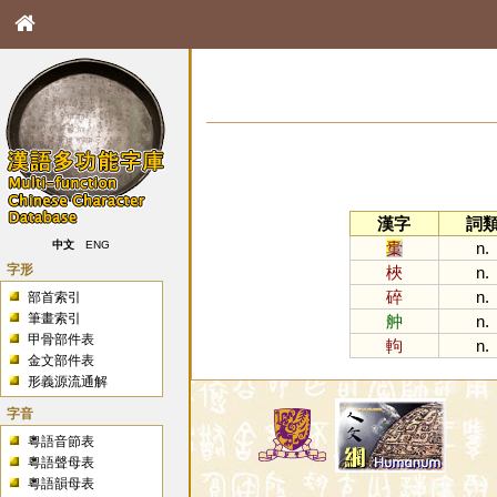
漢字
詞
㯱
n.
中文
ENG
字形
梜
n.
碎
n.
部首索引
筆畫索引
舯
n.
甲骨部件表
軥
n.
金文部件表
形義源流通解
字音
粵語音節表
粵語聲母表
粵語韻母表