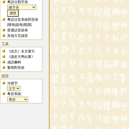
粵語分類字表:
粵語注音系統對照表
[
聲母
|
韻母
|
聲調
]
普通話音節表
其他方言讀音
工具
《說文》全文索引
《讀史方輿紀要》
成語彙輯
繁簡對照表
設定
冷僻字:
粵音系統: