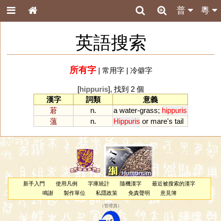
普
粵
英語搜索
所有字
|
常用字
|
冷僻字
[
hippuris
], 找到 2 個
漢字
詞類
意義
莙
n.
a
water
-
grass
;
hippuris
薀
n.
Hippuris
or
mare
'
s
tail
新手入門
使用凡例
字庫統計
隨機漢字
最近被搜索的漢字
鳴謝
製作單位
私隱政策
免責聲明
意見簿
（
管理員
）