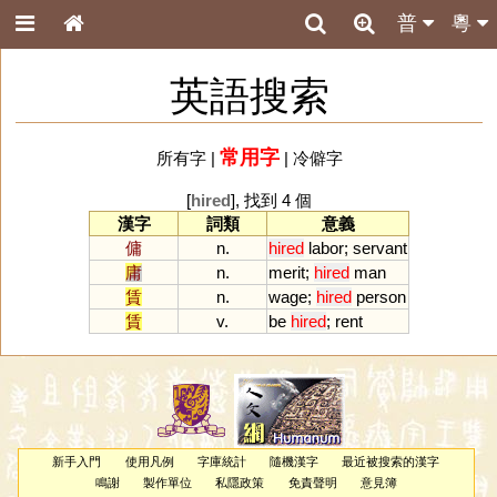
普
粵
英語搜索
常用字
所有字
|
|
冷僻字
[
hired
], 找到 4 個
漢字
詞類
意義
傭
n.
hired
labor
;
servant
庸
n.
merit
;
hired
man
賃
n.
wage
;
hired
person
賃
v.
be
hired
;
rent
新手入門
使用凡例
字庫統計
隨機漢字
最近被搜索的漢字
鳴謝
製作單位
私隱政策
免責聲明
意見簿