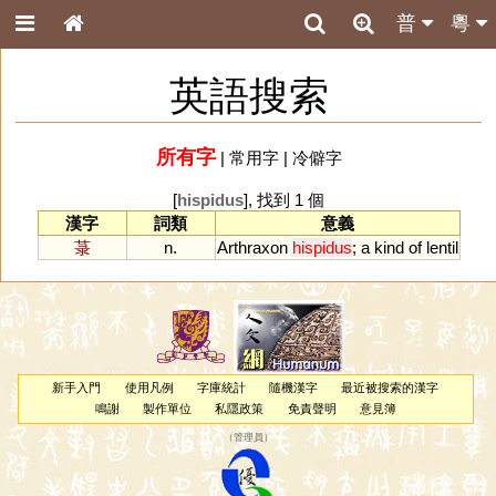
普
粵
英語搜索
所有字
|
常用字
|
冷僻字
[
hispidus
], 找到 1 個
漢字
詞類
意義
菉
n.
Arthraxon
hispidus
;
a
kind
of
lentil
新手入門
使用凡例
字庫統計
隨機漢字
最近被搜索的漢字
鳴謝
製作單位
私隱政策
免責聲明
意見簿
（
管理員
）