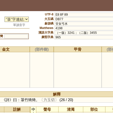
UTF-8
E8 8F 89
大五碼
DB77
倉頡碼
廿女弓水
單讀音字
Matthews
4198
漢語大字典
（一版）3241；（二版）3455
簡
康熙字典
965
金文
(部件樹)
甲骨
(部
解釋
。《詩》曰：菉竹猗猗。
〔力玉切〕
(26 / 20)
註解
中
聲母
清濁
部位