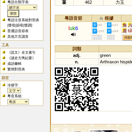
菉
462
力玉
粵語分類字表:
粵語音節
根據
&
粵語注音系統對照表
角
黃
周
[
聲母
|
韻母
|
聲調
]
p50
p147
l
uk
6
鹿
普通話音節表
李
何
p185
p364
琭
其他方言讀音
HKLS
人文
同聲
鯥
工具
淕
詞類
《說文》全文索引
蹗
adj.
green
《讀史方輿紀要》
n.
Arthraxon
hispid
成語彙輯
繁簡對照表
設定
冷僻字:
粵音系統: