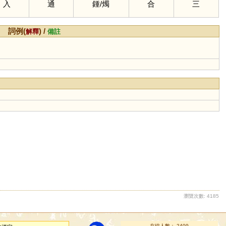
入
通
鍾
/
燭
合
三
詞例(
) /
解釋
備註
瀏覽次數: 4185
在線人數： 2409