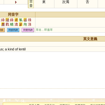
古
來
次濁
舌
音
同音字
六
綠
陸
錄
慮
氯
谷
祿
碌
麓
戮
轆
漉
蓼
甪
淥
逯
籙
騄
簏
醁
勠
鱳
觻
草名，即藎草
同韻
同韻同調
同聲同調
睩
磟
翏
踛
摝
稑
盝
飂
彔
坴
穋
僇
塶
廘
熝
蔍
英文意義
鏕
鵱
螰
錴
us
;
a
kind
of
lentil