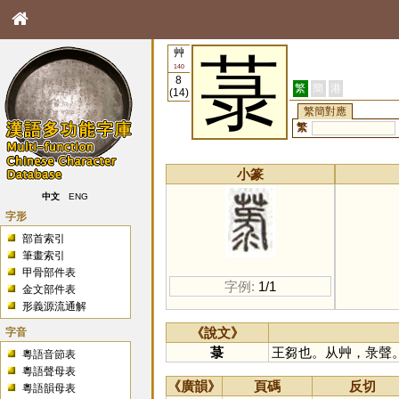
艸
菉
140
8
繁
簡
港
(14)
繁簡對應
繁
小篆
中文
ENG
字形
部首索引
筆畫索引
甲骨部件表
字例:
1/1
金文部件表
形義源流通解
字音
《說文》
菉
王芻也。从艸，彔聲
粵語音節表
粵語聲母表
《廣韻》
頁碼
反切
粵語韻母表