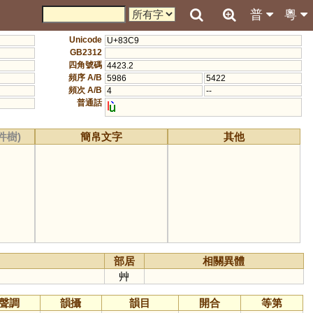
普
粵
Unicode
U+83C9
GB2312
四角號碼
4423.2
頻序 A/B
5986
5422
頻次 A/B
4
--
普通話
l
件樹)
簡帛文字
其他
部居
相關異體
艸
聲調
韻攝
韻目
開合
等第