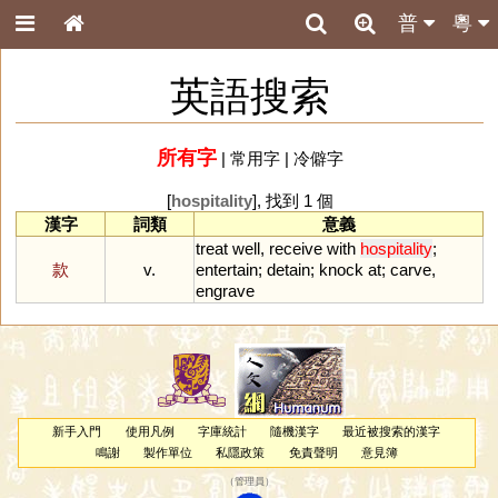
普
粵
英語搜索
所有字
|
常用字
|
冷僻字
[
hospitality
], 找到 1 個
漢字
詞類
意義
treat
well
,
receive
with
hospitality
;
款
v.
entertain
;
detain
;
knock
at
;
carve
,
engrave
新手入門
使用凡例
字庫統計
隨機漢字
最近被搜索的漢字
鳴謝
製作單位
私隱政策
免責聲明
意見簿
（
管理員
）