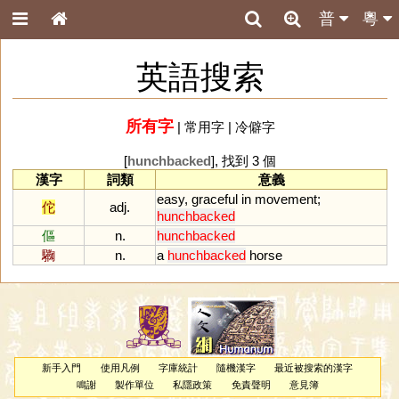
普
粵
英語搜索
所有字
|
常用字
|
冷僻字
[
hunchbacked
], 找到 3 個
漢字
詞類
意義
easy
,
graceful
in
movement
;
佗
adj.
hunchbacked
傴
n.
hunchbacked
驧
n.
a
hunchbacked
horse
新手入門
使用凡例
字庫統計
隨機漢字
最近被搜索的漢字
鳴謝
製作單位
私隱政策
免責聲明
意見簿