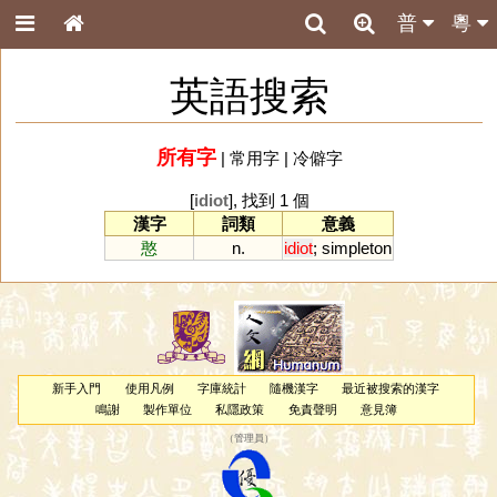
普
粵
英語搜索
所有字
|
常用字
|
冷僻字
[
idiot
], 找到 1 個
漢字
詞類
意義
憨
n.
idiot
;
simpleton
新手入門
使用凡例
字庫統計
隨機漢字
最近被搜索的漢字
鳴謝
製作單位
私隱政策
免責聲明
意見簿
（
管理員
）