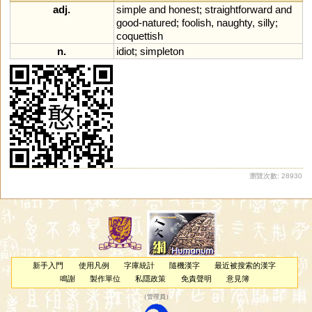
adj.
simple
and
honest
;
straightforward
and
good
-
natured
;
foolish
,
naughty
,
silly
;
coquettish
n.
idiot
;
simpleton
瀏覽次數: 28930
新手入門
使用凡例
字庫統計
隨機漢字
最近被搜索的漢字
鳴謝
製作單位
私隱政策
免責聲明
意見簿
（
管理員
）