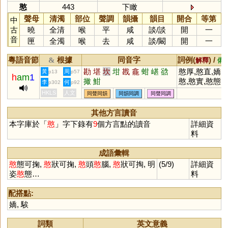
憨
443
下瞰
聲母
清濁
部位
聲調
韻攝
韻目
開合
等第
中
古
曉
全清
喉
平
咸
談
/
談
開
一
音
匣
全濁
喉
去
咸
談
/
闞
開
一
粵語音節
根據
同音字
詞例(
) /
&
解釋
備
勘
堪
坎
坩
戡
龕
蚶
嵁
谽
憨厚,憨直,嬌
黃
周
p13
p57
h
am
1
撖
魽
憨,憨實,憨態,
李
何
p302
p92
憨笑,憨子
HKLS
人文
同聲同韻
同韻同調
同聲同調
其他方言讀音
本字庫於「
憨
」字下錄有
9
個方言點的讀音
詳細資
料
成語彙輯
憨
態可掬,
憨
狀可掬,
憨
頭
憨
腦,
憨
狀可掏, 明
(5/9)
詳細資
姿
憨
態…
料
配搭點:
嬌
,
騃
詞類
英文意義