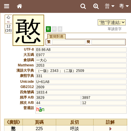
普
粵
心
憨
61
12
繁
簡
港
單讀音字
(16)
繁簡對應
繁
簡
UTF-8
E6 86 A8
大五碼
E977
倉頡碼
一大心
Matthews
2053
漢語大字典
（一版）2343；（二版）2509
康熙字典
331
Unicode
U+61A8
GB2312
2609
四角號碼
1833.4
頻序 A/B
3829
3897
頻次 A/B
44
12
普通話
h
n
《廣韻》
頁碼
反切
註解
憨
225
呼談