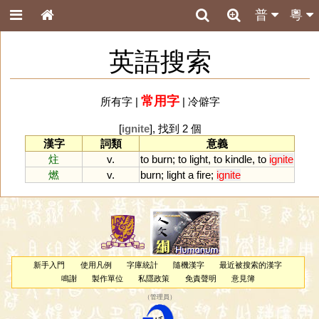
普
粵
英語搜索
常用字
所有字
|
|
冷僻字
[
ignite
], 找到 2 個
漢字
詞類
意義
炷
v.
to
burn
;
to
light
,
to
kindle
,
to
ignite
燃
v.
burn
;
light
a
fire
;
ignite
新手入門
使用凡例
字庫統計
隨機漢字
最近被搜索的漢字
鳴謝
製作單位
私隱政策
免責聲明
意見簿
（
管理員
）