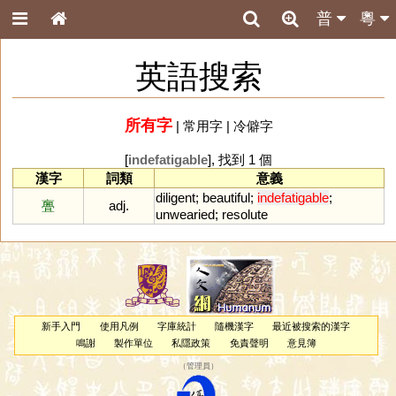
普
粵
英語搜索
所有字
|
常用字
|
冷僻字
[
indefatigable
], 找到 1 個
漢字
詞類
意義
diligent
;
beautiful
;
indefatigable
;
亹
adj.
unwearied
;
resolute
新手入門
使用凡例
字庫統計
隨機漢字
最近被搜索的漢字
鳴謝
製作單位
私隱政策
免責聲明
意見簿
（
管理員
）