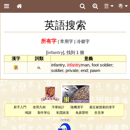
普
粵
英語搜索
所有字
|
常用字
|
冷僻字
[
infantry
], 找到 1 個
漢字
詞類
意義
infantry
,
infantry
man
,
foot
soldier
;
卒
n.
soldier
,
private
;
end
;
pawn
新手入門
使用凡例
字庫統計
隨機漢字
最近被搜索的漢字
鳴謝
製作單位
私隱政策
免責聲明
意見簿
（
管理員
）