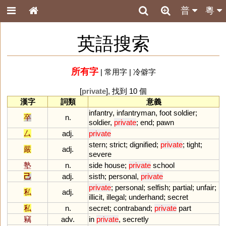
普
粵
英語搜索
所有字
|
常用字
|
冷僻字
[
private
], 找到 10 個
漢字
詞類
意義
infantry
,
infantryman
,
foot
soldier
;
卒
n.
soldier
,
private
;
end
;
pawn
厶
adj.
private
stern
;
strict
;
dignified
;
private
;
tight
;
嚴
adj.
severe
塾
n.
side
house
;
private
school
己
adj.
sisth
;
personal
,
private
private
;
personal
;
selfish
;
partial
;
unfair
;
私
adj.
illicit
,
illegal
;
underhand
;
secret
私
n.
secret
;
contraband
;
private
part
竊
adv.
in
private
,
secretly