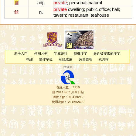
自
adj.
private
;
personal
;
natural
private
dwelling
;
public
office
;
hall
;
館
n.
tavern
;
restaurant
;
teahouse
新手入門
使用凡例
字庫統計
隨機漢字
最近被搜索的漢字
鳴謝
製作單位
私隱政策
免責聲明
意見簿
（
管理員
）
在線人數： 3110
自 2014 年 7 月 8 日起
瀏覽人數： 80419212
使用次數： 294562490