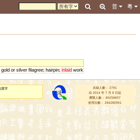
普
粵
;
gold
or
silver
filagree
;
hairpin
;
inlaid
work
在線人數： 2791
的漢字
自 2014 年 7 月 8 日起
瀏覽人數： 80259657
使用次數： 294280561