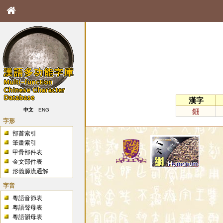
漢字
鈿
中文
ENG
字形
部首索引
筆畫索引
甲骨部件表
金文部件表
形義源流通解
字音
粵語音節表
粵語聲母表
粵語韻母表