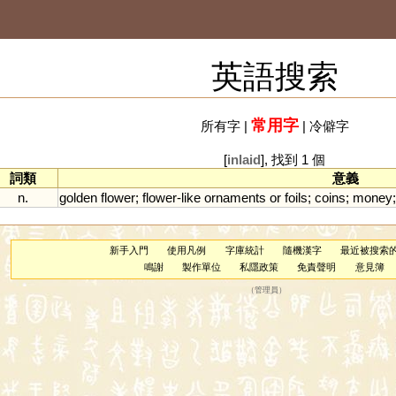
英語搜索
常用字
所有字
|
|
冷僻字
[
inlaid
], 找到 1 個
詞類
意義
n.
golden
flower
;
flower
-
like
ornaments
or
foils
;
coins
;
money
新手入門
使用凡例
字庫統計
隨機漢字
最近被搜索
鳴謝
製作單位
私隱政策
免責聲明
意見簿
（
管理員
）