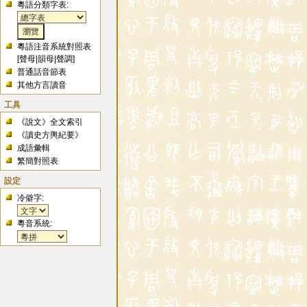
粵語分類字表:
粵語注音系統對照表
[
聲母
|
韻母
|
聲調
]
普通話音節表
其他方言讀音
工具
《說文》全文索引
《讀史方輿紀要》
成語彙輯
繁簡對照表
設定
冷僻字:
粵音系統: