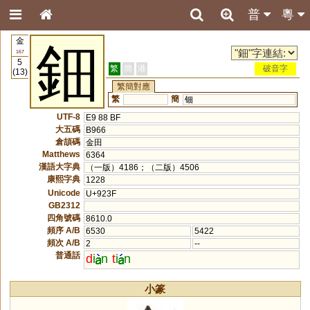
普
粵
金
鈿
167
5
繁
簡
港
破音字
(13)
繁簡對應
繁
簡
钿
UTF-8
E9 88 BF
大五碼
B966
倉頡碼
金田
Matthews
6364
漢語大字典
（一版）4186；（二版）4506
康熙字典
1228
Unicode
U+923F
GB2312
四角號碼
8610.0
頻序 A/B
6530
5422
頻次 A/B
2
--
普通話
d
i
n
t
i
n
小篆