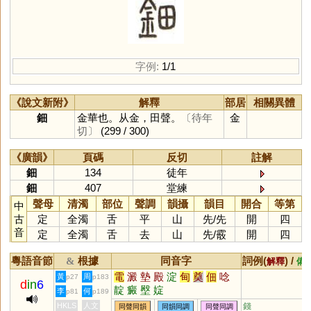
字例:
1/1
《說文新附》
解釋
部居
相關異體
鈿
金華也。从金，田聲。
〔待年
金
切〕
(299 / 300)
《廣韻》
頁碼
反切
註解
鈿
134
徒年
鈿
407
堂練
聲母
清濁
部位
聲調
韻攝
韻目
開合
等第
中
古
定
全濁
舌
平
山
先
/
先
開
四
音
定
全濁
舌
去
山
先
/
霰
開
四
粵語音節
根據
同音字
詞例(
) /
&
解釋
備
電
澱
墊
殿
淀
甸
奠
佃
唸
黃
周
p27
p183
d
in
6
靛
癜
壂
婝
李
何
p81
p189
HKLS
人文
錢
同聲同韻
同韻同調
同聲同調