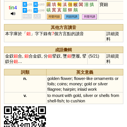
田
填
甸
滇
佃
畋
闐
沺
搷
寶鈿
黃
周
p28
p183
t
in
4
磌
窴
寘
屇
貚
鷏
李
何
p81
p199
HKLS
人文
同聲同韻
同韻同調
同聲同調
其他方言讀音
本字庫於「
鈿
」字下錄有
7
個方言點的讀音
詳細資
料
成語彙輯
金釵
鈿
合,
鈿
合金釵, 分
鈿
擘釵, 墜
鈿
墮履, 擘
(5/21)
詳細資
釵分
鈿
…
料
詞類
英文意義
n.
golden
flower
;
flower
-
like
ornaments
or
foils
;
coins
;
money
;
gold
or
silver
filagree
;
hairpin
;
inlaid
work
v.
to
mount
with
gold
,
silver
or
shells
from
shell
-
fish
;
to
cushion