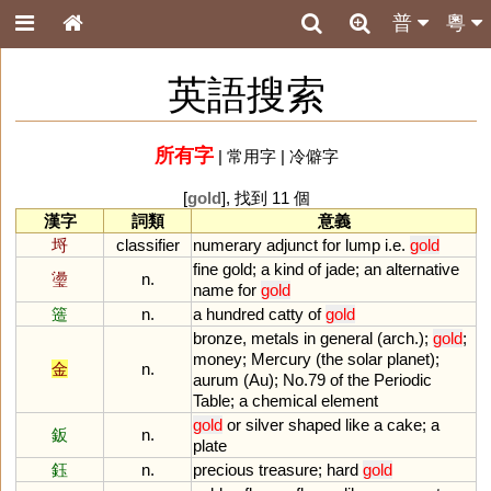
普
粵
英語搜索
所有字
|
常用字
|
冷僻字
[
gold
], 找到 11 個
漢字
詞類
意義
埒
classifier
numerary
adjunct
for
lump
i
.
e
.
gold
fine
gold
;
a
kind
of
jade
;
an
alternative
璗
n.
name
for
gold
簉
n.
a
hundred
catty
of
gold
bronze
,
metals
in
general
(
arch
.);
gold
;
money
;
Mercury
(
the
solar
planet
);
金
n.
aurum
(
Au
);
No
.
79
of
the
Periodic
Table
;
a
chemical
element
gold
or
silver
shaped
like
a
cake
;
a
鈑
n.
plate
鈺
n.
precious
treasure
;
hard
gold