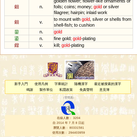
golden
flower
;
flower
-
like
ornaments
or
鈿
n.
foils
;
coins
;
money
;
gold
or
silver
filagree
;
hairpin
;
inlaid
work
to
mount
with
gold
,
silver
or
shells
from
鈿
v.
shell
-
fish
;
to
cushion
鋆
n.
gold
鎏
n.
fine
gold
;
gold
-
plating
鎦
v.
kill
;
gold
-
plating
新手入門
使用凡例
字庫統計
隨機漢字
最近被搜索的漢字
鳴謝
製作單位
私隱政策
免責聲明
意見簿
（
管理員
）
在線人數： 3204
自 2014 年 7 月 8 日起
瀏覽人數： 80331581
使用次數： 294403959