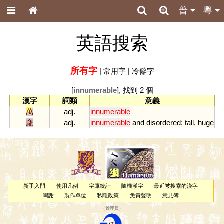
普
粵
英語搜索
所有字
|
常用字
|
冷僻字
[
innumerable
], 找到 2 個
漢字
詞類
意義
萬
adj.
innumerable
龐
adj.
innumerable
and
disordered
;
tall
,
huge
新手入門
使用凡例
字庫統計
隨機漢字
最近被搜索的漢字
鳴謝
製作單位
私隱政策
免責聲明
意見簿
（
管理員
）