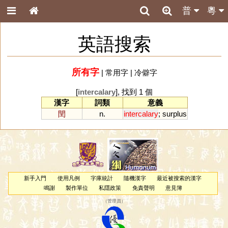
普
粵
英語搜索
所有字
|
常用字
|
冷僻字
[
intercalary
], 找到 1 個
漢字
詞類
意義
閏
n.
intercalary
;
surplus
新手入門
使用凡例
字庫統計
隨機漢字
最近被搜索的漢字
鳴謝
製作單位
私隱政策
免責聲明
意見簿
（
管理員
）