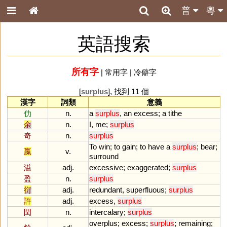
普
粵
英語搜索
所有字
|
常用字
|
冷僻字
[
surplus
], 找到 11 個
漢字
詞類
意義
仂
n.
a
surplus
,
an
excess
;
a
tithe
余
n.
I
,
me
;
surplus
奇
n.
surplus
To
win
;
to
gain
;
to
have
a
surplus
;
bear
;
嬴
v.
surround
溢
adj.
excessive
;
exaggerated
;
surplus
盈
n.
surplus
衍
adj.
redundant
,
superfluous
;
surplus
許
adj.
excess
,
surplus
閏
n.
intercalary
;
surplus
overplus
;
excess
;
surplus
;
remaining
;