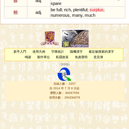
餘
adj.
spare
be
full
;
rich
,
plentiful
;
surplus
;
饒
adj.
numerous
,
many
,
much
新手入門
使用凡例
字庫統計
隨機漢字
最近被搜索的漢字
鳴謝
製作單位
私隱政策
免責聲明
意見簿
（
管理員
）
在線人數： 2257
自 2014 年 7 月 8 日起
瀏覽人數： 80267559
使用次數： 294294078