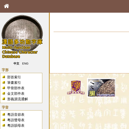
中文
ENG
字形
部首索引
筆畫索引
甲骨部件表
金文部件表
形義源流通解
字音
粵語音節表
粵語聲母表
粵語韻母表