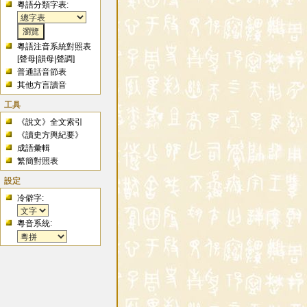
粵語分類字表:
粵語注音系統對照表
[
聲母
|
韻母
|
聲調
]
普通話音節表
其他方言讀音
工具
《說文》全文索引
《讀史方輿紀要》
成語彙輯
繁簡對照表
設定
冷僻字:
粵音系統: