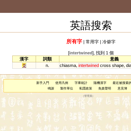
英語搜索
所有字
|
常用字
|
冷僻字
[
intertwined
], 找到 1 個
漢字
詞類
意義
爻
n.
chiasma
,
intertwined
cross
shape
,
di
新手入門
使用凡例
字庫統計
隨機漢字
最近被搜索
鳴謝
製作單位
私隱政策
免責聲明
意見簿
（
管理員
）