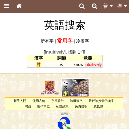
普
粵
英語搜索
常用字
所有字
|
|
冷僻字
[
intuitively
], 找到 1 個
漢字
詞類
意義
哲
v.
know
intuitively
新手入門
使用凡例
字庫統計
隨機漢字
最近被搜索的漢字
鳴謝
製作單位
私隱政策
免責聲明
意見簿
（
管理員
）