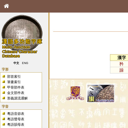
漢字
矜
中文
ENG
字形
躁
部首索引
筆畫索引
甲骨部件表
金文部件表
形義源流通解
字音
粵語音節表
粵語聲母表
粵語韻母表