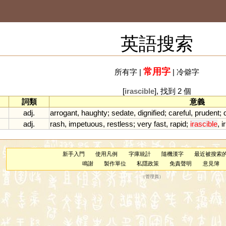
英語搜索
常用字
所有字
|
|
冷僻字
[
irascible
], 找到 2 個
詞類
意義
adj.
arrogant
,
haughty
;
sedate
,
dignified
;
careful
,
prudent
;
adj.
rash
,
impetuous
,
restless
;
very
fast
,
rapid
;
irascible
,
i
新手入門
使用凡例
字庫統計
隨機漢字
最近被搜索
鳴謝
製作單位
私隱政策
免責聲明
意見簿
（
管理員
）