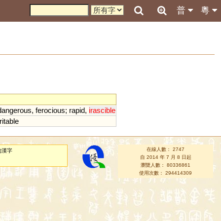
普
粵
dangerous
,
ferocious
;
rapid
,
irascible
rritable
在線人數： 2747
的漢字
自 2014 年 7 月 8 日起
瀏覽人數： 80336861
使用次數： 294414309