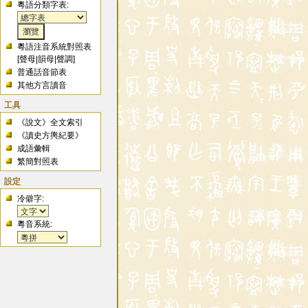
粵語分類字表:
粵語注音系統對照表
[
聲母
|
韻母
|
聲調
]
普通話音節表
其他方言讀音
工具
《說文》全文索引
《讀史方輿紀要》
成語彙輯
繁簡對照表
設定
冷僻字:
粵音系統: